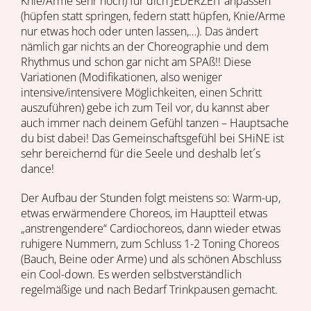
Knie/Arme sehr hoch) für dich JEDERZEIT anpassen
(hüpfen statt springen, federn statt hüpfen, Knie/Arme
nur etwas hoch oder unten lassen,…). Das ändert
nämlich gar nichts an der Choreographie und dem
Rhythmus und schon gar nicht am SPAß!! Diese
Variationen (Modifikationen, also weniger
intensive/intensivere Möglichkeiten, einen Schritt
auszuführen) gebe ich zum Teil vor, du kannst aber
auch immer nach deinem Gefühl tanzen – Hauptsache
du bist dabei! Das Gemeinschaftsgefühl bei SHiNE ist
sehr bereichernd für die Seele und deshalb let´s
dance!
Der Aufbau der Stunden folgt meistens so: Warm-up,
etwas erwärmendere Choreos, im Hauptteil etwas
„anstrengendere“ Cardiochoreos, dann wieder etwas
ruhigere Nummern, zum Schluss 1-2 Toning Choreos
(Bauch, Beine oder Arme) und als schönen Abschluss
ein Cool-down. Es werden selbstverständlich
regelmäßige und nach Bedarf Trinkpausen gemacht.