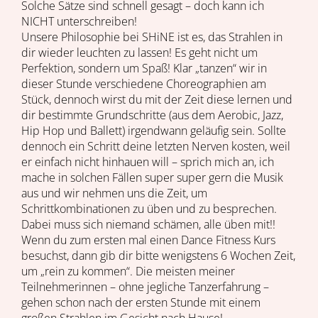
Solche Sätze sind schnell gesagt – doch kann ich
NICHT unterschreiben!
Unsere Philosophie bei SHiNE ist es, das Strahlen in
dir wieder leuchten zu lassen! Es geht nicht um
Perfektion, sondern um Spaß! Klar „tanzen“ wir in
dieser Stunde verschiedene Choreographien am
Stück, dennoch wirst du mit der Zeit diese lernen und
dir bestimmte Grundschritte (aus dem Aerobic, Jazz,
Hip Hop und Ballett) irgendwann geläufig sein. Sollte
dennoch ein Schritt deine letzten Nerven kosten, weil
er einfach nicht hinhauen will – sprich mich an, ich
mache in solchen Fällen super super gern die Musik
aus und wir nehmen uns die Zeit, um
Schrittkombinationen zu üben und zu besprechen.
Dabei muss sich niemand schämen, alle üben mit!!
Wenn du zum ersten mal einen Dance Fitness Kurs
besuchst, dann gib dir bitte wenigstens 6 Wochen Zeit,
um „rein zu kommen“. Die meisten meiner
Teilnehmerinnen – ohne jegliche Tanzerfahrung –
gehen schon nach der ersten Stunde mit einem
großen Strahlen im Gesicht nach Hause!