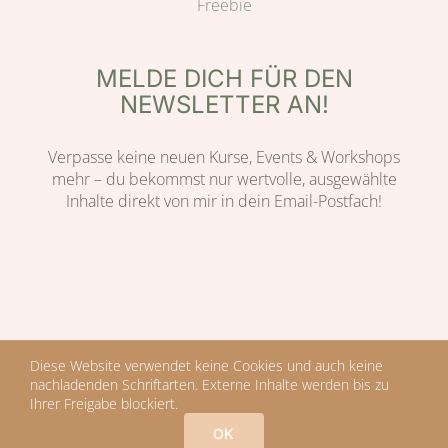
Freebie
MELDE DICH FÜR DEN
NEWSLETTER AN!
Verpasse keine neuen Kurse, Events & Workshops
mehr – du bekommst nur wertvolle, ausgewählte
Inhalte direkt von mir in dein Email-Postfach!
© 2022 Copyright | Design by Verena Teuber | BIRD of Paradise |
Diese Website verwendet keine Cookies und auch keine
Impressum
|
Datenschutzerklärung
|
Cookie Policy
nachladenden Schriftarten. Externe Inhalte werden bis zu
Ihrer Freigabe blockiert.
OK
Facebook
X
Instagram
Pinterest
E-