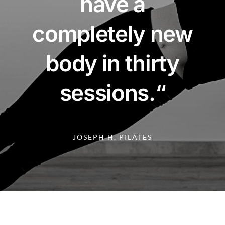
have a
completely new
body in thirty
sessions.“
JOSEPH H. PILATES