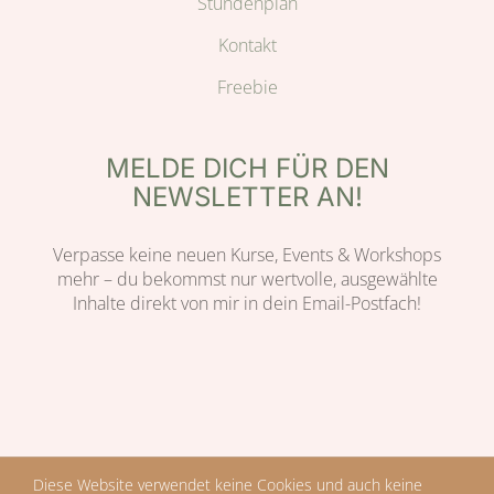
Stundenplan
Kontakt
Freebie
MELDE DICH FÜR DEN
NEWSLETTER AN!
Verpasse keine neuen Kurse, Events & Workshops
mehr – du bekommst nur wertvolle, ausgewählte
Inhalte direkt von mir in dein Email-Postfach!
© 2022 Copyright | Design by Verena Teuber | BIRD of Paradise |
Diese Website verwendet keine Cookies und auch keine