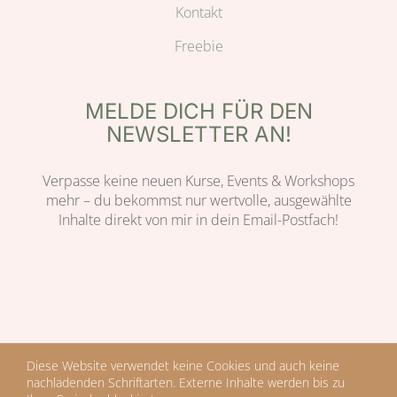
Kontakt
Freebie
MELDE DICH FÜR DEN
NEWSLETTER AN!
Verpasse keine neuen Kurse, Events & Workshops
mehr – du bekommst nur wertvolle, ausgewählte
Inhalte direkt von mir in dein Email-Postfach!
© 2022 Copyright | Design by Verena Teuber | BIRD of Paradise |
Diese Website verwendet keine Cookies und auch keine
Impressum
|
Datenschutzerklärung
|
Cookie Policy
nachladenden Schriftarten. Externe Inhalte werden bis zu